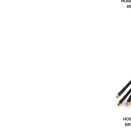
HOB
B
HOB
BR