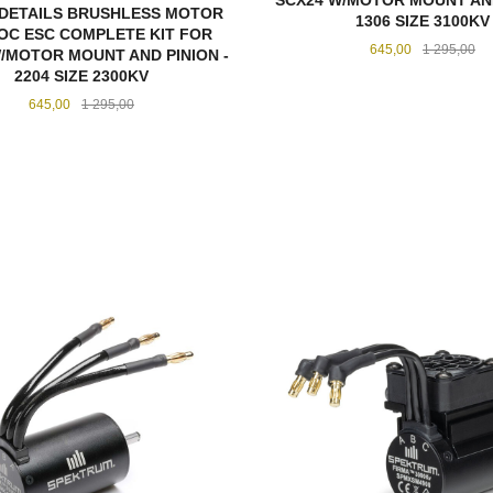
SCX24 W/MOTOR MOUNT AND
DETAILS BRUSHLESS MOTOR
1306 SIZE 3100KV
OC ESC COMPLETE KIT FOR
Tilbud
Ra
645,00
1 295,00
/MOTOR MOUNT AND PINION -
2204 SIZE 2300KV
Tilbud
Rabatt
645,00
1 295,00
KJØP
KJØP