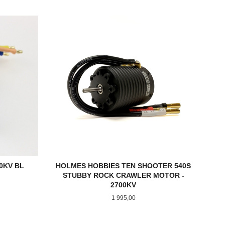
KJØP
00KV BL
HOLMES HOBBIES TEN SHOOTER 540S
STUBBY ROCK CRAWLER MOTOR -
2700KV
Pris
1 995,00
KJØP