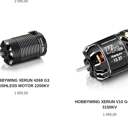
Pris
2 095,00
KJØP
KJØP
BBYWING XERUN 4268 G3
USHLESS MOTOR 2200KV
Pris
1 695,00
HOBBYWING XERUN V10 G4
3150KV
Pris
1 495,00