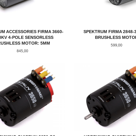
M ACCESSORIES FIRMA 3660-
SPEKTRUM FIRMA 2848-
0KV 4-POLE SENSORLESS
BRUSHLESS MOTO
RUSHLESS MOTOR: 5MM
Pris
599,00
Pris
845,00
LES MER
LES MER