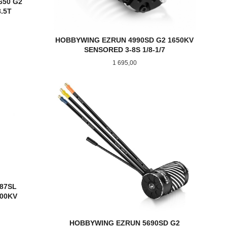
650 G2
.5T
HOBBYWING EZRUN 4990SD G2 1650KV
SENSORED 3-8S 1/8-1/7
Pris
1 695,00
KJØP
87SL
00KV
HOBBYWING EZRUN 5690SD G2