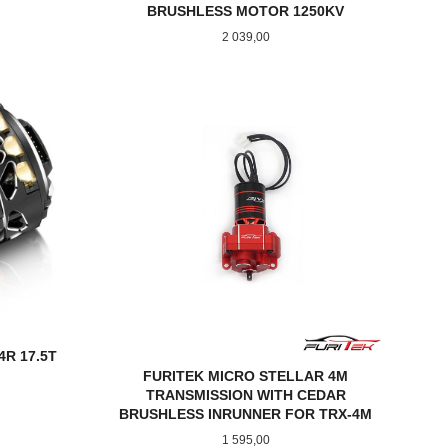
BRUSHLESS MOTOR 1250KV
Pris
2 039,00
KJØP
R 17.5T
FURITEK MICRO STELLAR 4M
TRANSMISSION WITH CEDAR
BRUSHLESS INRUNNER FOR TRX-4M
Pris
1 595,00