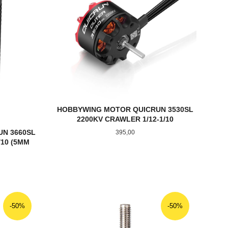
HOBBYWING MOTOR QUICRUN 3530SL
2200KV CRAWLER 1/12-1/10
N 3660SL
Pris
395,00
/10 (5MM
LES MER
-50%
-50%