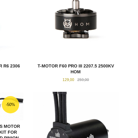
 R6 2306
T-MOTOR F60 PRO III 2207.5 2500KV
HOM
att
Tilbud
Rabatt
129,00
259,00
KJØP
-50%
SS MOTOR
KIT FOR