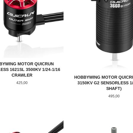
BYWING MOTOR QUICRUN
SS 1621SL 3500KV 1/24-1/16
CRAWLER
HOBBYWING MOTOR QUICRU
3150KV G2 SENSORLESS 1
Pris
425,00
SHAFT)
Pris
495,00
KJØP
LES MER