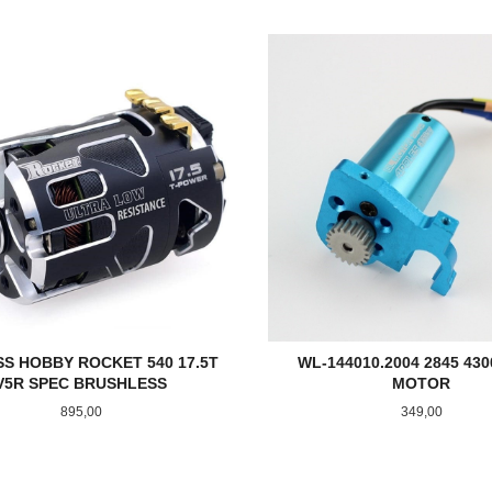
KJØP
KJØP
S HOBBY ROCKET 540 17.5T
WL-144010.2004 2845 43
V5R SPEC BRUSHLESS
MOTOR
Pris
Pris
895,00
349,00
KJØP
KJØP