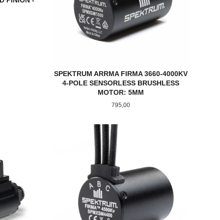
 PINION -
batt
SPEKTRUM ARRMA FIRMA 3660-4000KV
4-POLE SENSORLESS BRUSHLESS
MOTOR: 5MM
Pris
795,00
KJØP