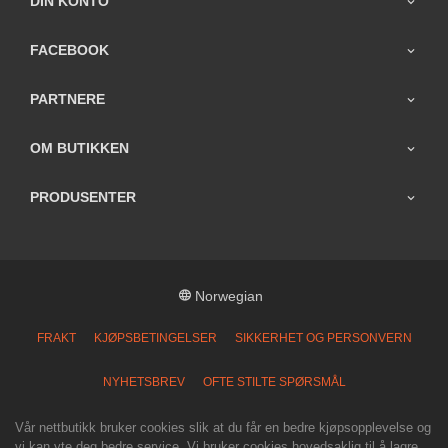
DIN KONTO
FACEBOOK
PARTNERE
OM BUTIKKEN
PRODUSENTER
Norwegian
FRAKT
KJØPSBETINGELSER
SIKKERHET OG PERSONVERN
NYHETSBREV
OFTE STILTE SPØRSMÅL
Vår nettbutikk bruker cookies slik at du får en bedre kjøpsopplevelse og
vi kan yte deg bedre service. Vi bruker cookies hovedsaklig til å lagre