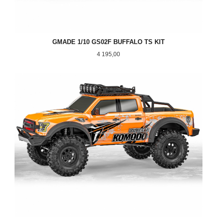
GMADE 1/10 GS02F BUFFALO TS KIT
Pris
4 195,00