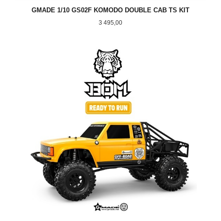
GMADE 1/10 GS02F KOMODO DOUBLE CAB TS KIT
Pris
3 495,00