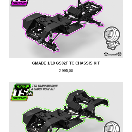
GMADE 1/10 GS02F TC CHASSIS KIT
Pris
2 995,00