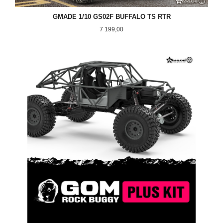
GMADE 1/10 GS02F BUFFALO TS RTR
Pris
7 199,00