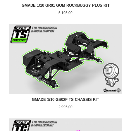
GMADE 1/10 GR01 GOM ROCKBUGGY PLUS KIT
Pris
5 195,00
GMADE 1/10 GS02F TS CHASSIS KIT
Pris
2 995,00