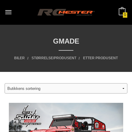
Gå
til
innholdet
0
GMADE
BILER
STØRRELSE/PRODUSENT
ETTER PRODUSENT