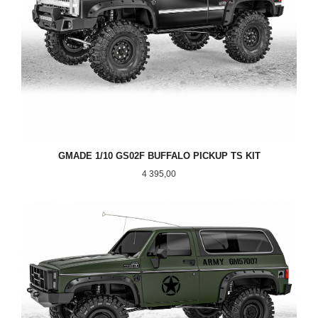
GMADE 1/10 GS02F BUFFALO PICKUP TS KIT
Pris
4 395,00