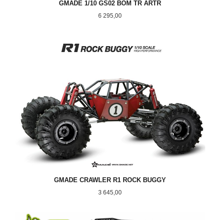
GMADE 1/10 GS02 BOM TR ARTR
Pris
6 295,00
GMADE CRAWLER R1 ROCK BUGGY
Pris
3 645,00