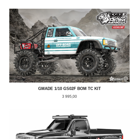
GMADE 1/10 GS02F BOM TC KIT
Pris
3 995,00