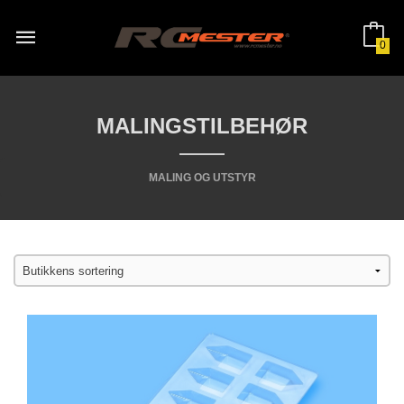
Gå
til
innholdet
0
MALINGSTILBEHØR
MALING OG UTSTYR