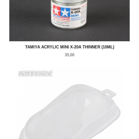
TAMIYA ACRYLIC MINI X-20A THINNER (10ML)
Pris
35,00