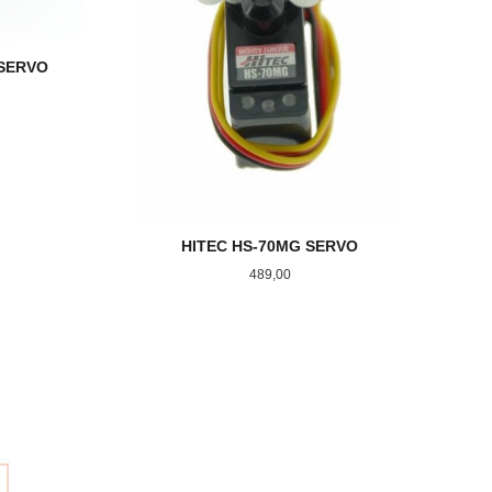
 SERVO
HITEC HS-70MG SERVO
Pris
489,00
KJØP