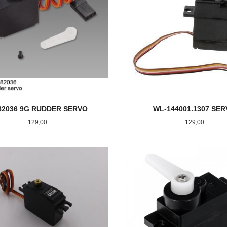
82036 9G RUDDER SERVO
WL-144001.1307 SE
Pris
Pris
129,00
129,00
KJØP
KJØP