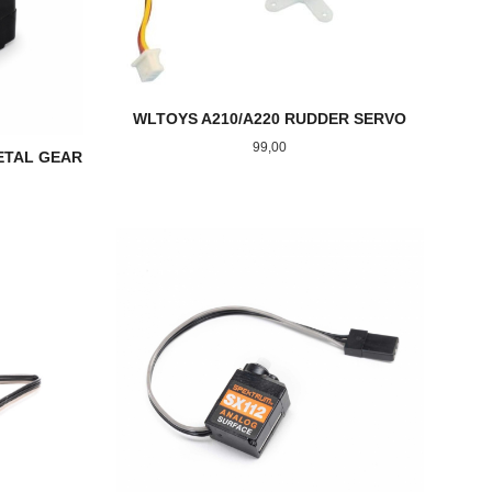
WLTOYS A210/A220 RUDDER SERVO
Pris
99,00
ETAL GEAR
KJØP