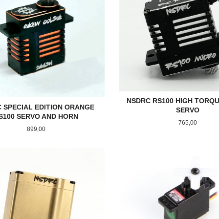
NSDRC RS100 HIGH TORQ
 SPECIAL EDITION ORANGE
SERVO
S100 SERVO AND HORN
Pris
765,00
Pris
899,00
KJØP
LES MER