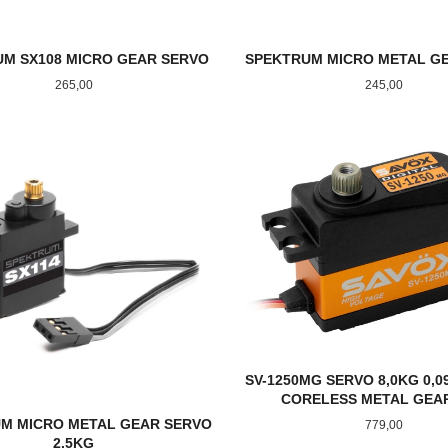
M SX108 MICRO GEAR SERVO
SPEKTRUM MICRO METAL G
Pris
Pris
265,00
245,00
LES MER
KJØP
SV-1250MG SERVO 8,0KG 0,0
CORELESS METAL GEAR
M MICRO METAL GEAR SERVO
Pris
779,00
2.5KG