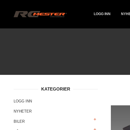
Gå
Lukk
PRODUKTER
til
innholdet
LOGG INN
NYH
KATEGORIER
LOGG INN
NYHETER
BILER