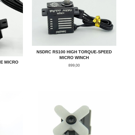
NSDRC RS100 HIGH TORQUE-SPEED
MICRO WINCH
UE MICRO
Pris
899,00
LES MER