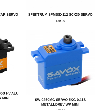
EAR SERVO
SPEKTRUM SPMSSX112 SCX30 SERVO
Pris
139,00
KJØP
95S HV ALU
 MINI
SW-0250MG SERVO 5KG 0,11S
METALLDREV WP MINI