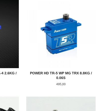
KJØP
4 2.6KG /
POWER HD TR-5 WP MG TRX 8.8KG /
0.06S
Pris
495,00
KJØP