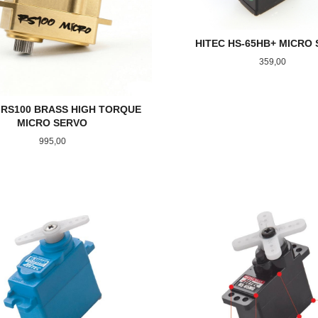
HITEC HS-65HB+ MICRO
Pris
359,00
 RS100 BRASS HIGH TORQUE
MICRO SERVO
Pris
995,00
KJØP
KJØP