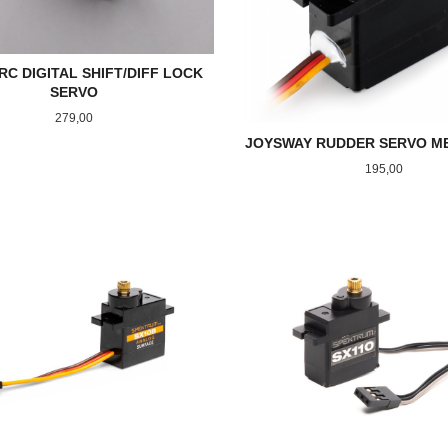
RC DIGITAL SHIFT/DIFF LOCK
SERVO
Pris
279,00
JOYSWAY RUDDER SERVO M
Pris
195,00
KJØP
KJØP