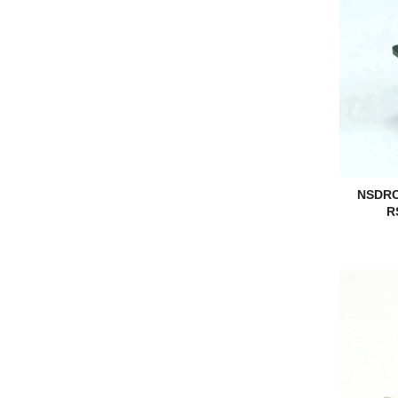
NSDRC
R