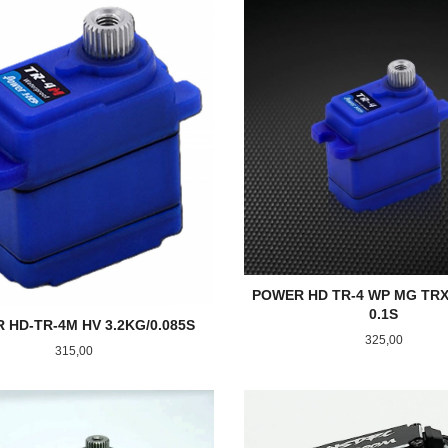
KJØP
KJØP
POWER HD TR-4 WP MG TRX-
0.1S
 HD-TR-4M HV 3.2KG/0.085S
Pris
325,00
Pris
315,00
KJØP
KJØP