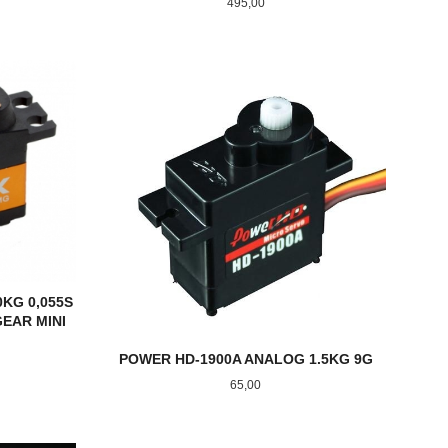
Pris
495,00
KJØP
0KG 0,055S
EAR MINI
POWER HD-1900A ANALOG 1.5KG 9G
Pris
65,00