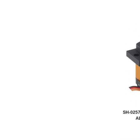
SH-025
A