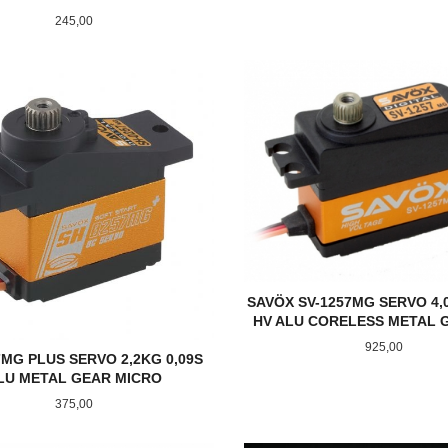
Pris
245,00
LES MER
KJØP
SAVÖX SV-1257MG SERVO 4,
HV ALU CORELESS METAL G
Pris
925,00
7MG PLUS SERVO 2,2KG 0,09S
LU METAL GEAR MICRO
Pris
375,00