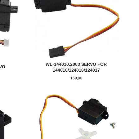
WL-144010.2003 SERVO FOR
RVO
144010/124016/124017
Pris
159,00
KJØP