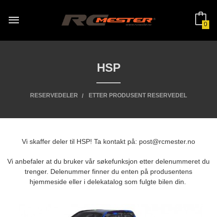
Gå
til
innholdet
0
HSP
RESERVEDELER
ETTER PRODUSENT RESERVEDEL
Vi skaffer deler til HSP! Ta kontakt på: post@rcmester.no
Vi anbefaler at du bruker vår søkefunksjon etter delenummeret du
trenger. Delenummer finner du enten på produsentens
hjemmeside eller i delekatalog som fulgte bilen din.