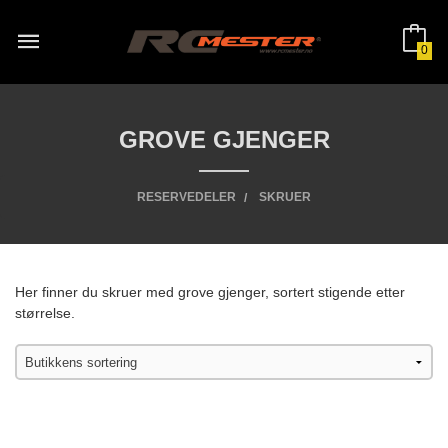
Gå
til
innholdet
0
GROVE GJENGER
RESERVEDELER
SKRUER
Her finner du skruer med grove gjenger, sortert stigende etter
størrelse.