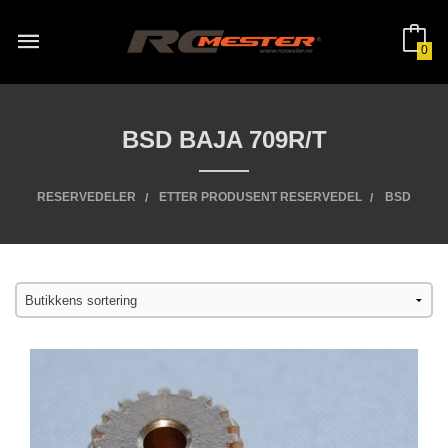
Gå
til
innholdet
0
BSD BAJA 709R/T
RESERVEDELER
ETTER PRODUSENT RESERVEDEL
BSD