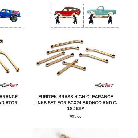
KJØP
EARANCE
FURITEK BRASS HIGH CLEARANCE
ADIATOR
LINKS SET FOR SCX24 BRONCO AND C-
10 JEEP
Pris
695,00
KJØP