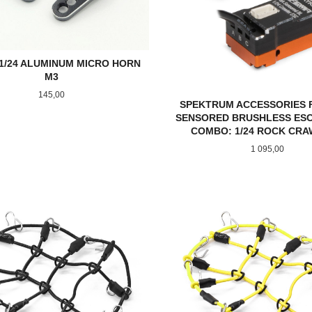
1/24 ALUMINUM MICRO HORN
M3
Pris
145,00
SPEKTRUM ACCESSORIES 
SENSORED BRUSHLESS ESC
COMBO: 1/24 ROCK CR
Pris
1 095,00
KJØP
KJØP