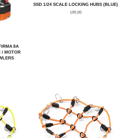
SSD 1/24 SCALE LOCKING HUBS (BLUE)
Pris
195,00
FIRMA 8A
 / MOTOR
AWLERS
KJØP