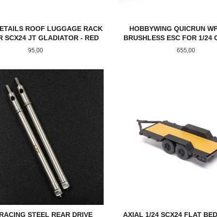
ETAILS ROOF LUGGAGE RACK
HOBBYWING QUICRUN WP
R SCX24 JT GLADIATOR - RED
BRUSHLESS ESC FOR 1/24
Pris
Pris
95,00
655,00
KJØP
KJØP
RACING STEEL REAR DRIVE
AXIAL 1/24 SCX24 FLAT BE