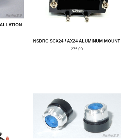
TALLATION
NSDRC SCX24 / AX24 ALUMINUM MOUNT
Pris
275,00
KJØP