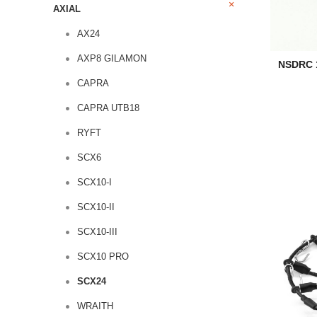
AXIAL
AX24
AXP8 GILAMON
NSDRC 
CAPRA
CAPRA UTB18
RYFT
SCX6
SCX10-I
SCX10-II
SCX10-III
SCX10 PRO
SCX24
WRAITH