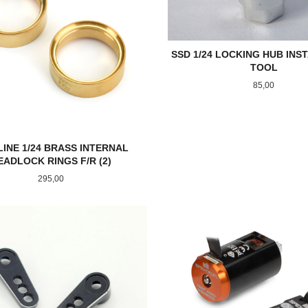
SSD 1/24 LOCKING HUB INS
TOOL
Pris
85,00
LINE 1/24 BRASS INTERNAL
EADLOCK RINGS F/R (2)
Pris
295,00
KJØP
KJØP