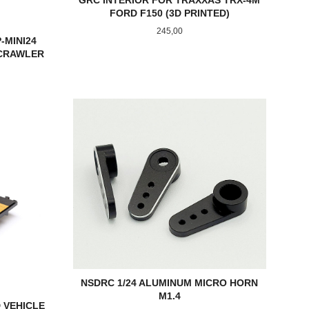
FORD F150 (3D PRINTED)
Pris
245,00
-MINI24
 CRAWLER
KJØP
NSDRC 1/24 ALUMINUM MICRO HORN
M1.4
D VEHICLE