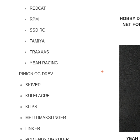
REDCAT
HOBBY D
RPM
NET FO
SSD RC
TAMIYA
TRAXXAS
YEAH RACING
PINION OG DREV
SKIVER
KULELAGRE
KLIPS
MELLOMAKSLINGER
LINKER
YEAH 
ROD ENDS OG KULER