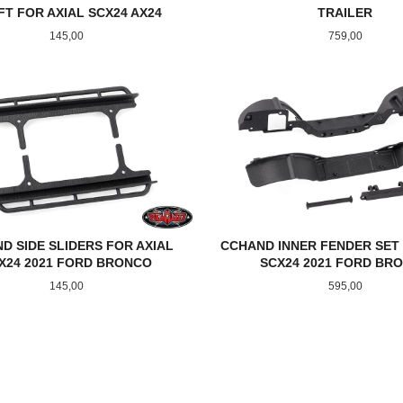
FT FOR AXIAL SCX24 AX24
TRAILER
Pris
Pris
145,00
759,00
KJØP
LES MER
D SIDE SLIDERS FOR AXIAL
CCHAND INNER FENDER SET 
X24 2021 FORD BRONCO
SCX24 2021 FORD BR
Pris
Pris
145,00
595,00