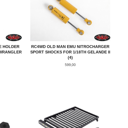
E HOLDER
RC4WD OLD MAN EMU NITROCHARGER
P WRANGLER
SPORT SHOCKS FOR 1/18TH GELANDE II
(4)
Pris
599,00
KJØP