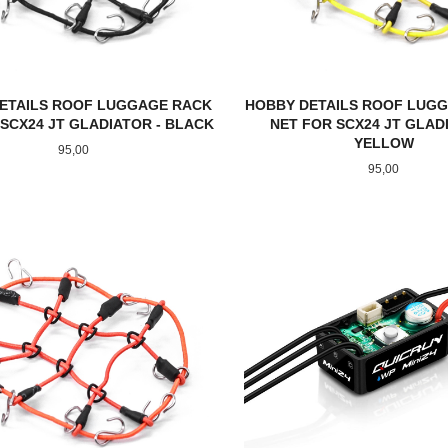
ETAILS ROOF LUGGAGE RACK
HOBBY DETAILS ROOF LUG
SCX24 JT GLADIATOR - BLACK
NET FOR SCX24 JT GLAD
YELLOW
Pris
95,00
Pris
95,00
KJØP
KJØP