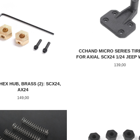
CCHAND MICRO SERIES TIR
FOR AXIAL SCX24 1/24 JEE
Pris
139,00
HEX HUB, BRASS (2): SCX24,
AX24
Pris
149,00
KJØP
KJØP