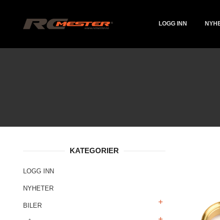
Gå
Lukk
PRODUKTER
til
innholdet
LOGG INN
NYH
KATEGORIER
LOGG INN
NYHETER
BILER