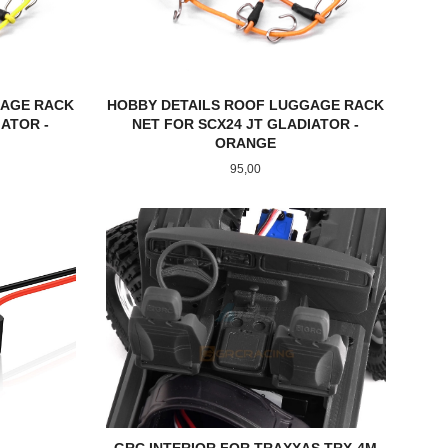
GAGE RACK
HOBBY DETAILS ROOF LUGGAGE RACK
IATOR -
NET FOR SCX24 JT GLADIATOR -
ORANGE
Pris
95,00
KJØP
GRC INTERIOR FOR TRAXXAS TRX-4M