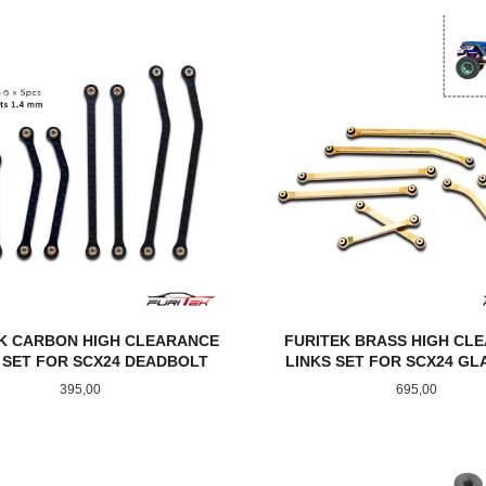
KJØP
KJØP
K CARBON HIGH CLEARANCE
FURITEK BRASS HIGH CL
 SET FOR SCX24 DEADBOLT
LINKS SET FOR SCX24 GL
Pris
Pris
395,00
695,00
KJØP
LES MER