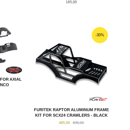
Pris
165,00
KJØP
-30%
FOR AXIAL
ONCO
FURITEK RAPTOR ALUMINUM FRAME
KIT FOR SCX24 CRAWLERS - BLACK
Tilbud
Rabatt
485,00
695,00