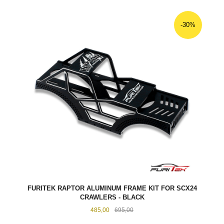
-30%
FURITEK RAPTOR ALUMINUM FRAME KIT FOR SCX24
CRAWLERS - BLACK
Tilbud
Rabatt
485,00
695,00