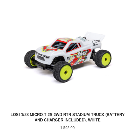
LOSI 1/28 MICRO-T 2S 2WD RTR STADIUM TRUCK (BATTERY
AND CHARGER INCLUDED), WHITE
Pris
1 595,00