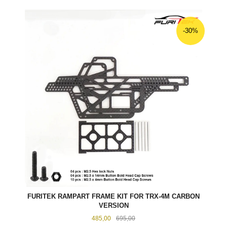
-30%
FURITEK RAMPART FRAME KIT FOR TRX-4M CARBON
VERSION
Tilbud
Rabatt
485,00
695,00