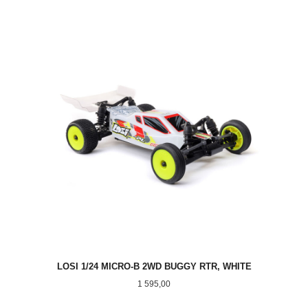
LOSI 1/24 MICRO-B 2WD BUGGY RTR, WHITE
Pris
1 595,00