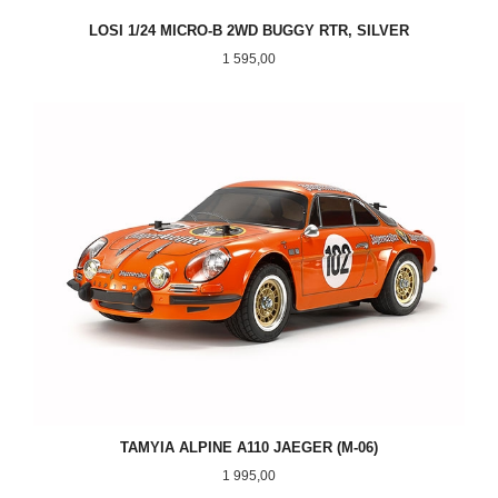
LOSI 1/24 MICRO-B 2WD BUGGY RTR, SILVER
Pris
1 595,00
TAMYIA ALPINE A110 JAEGER (M-06)
Pris
1 995,00