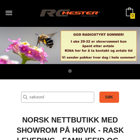
Gå
til
innholdet
0
NORSK NETTBUTIKK MED
SHOWROM PÅ HØVIK - RASK