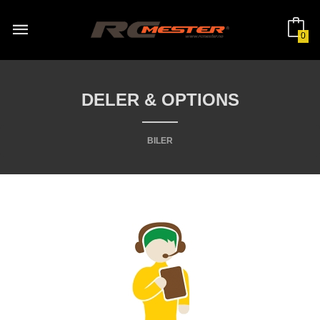
Gå
til
innholdet
0
DELER & OPTIONS
BILER