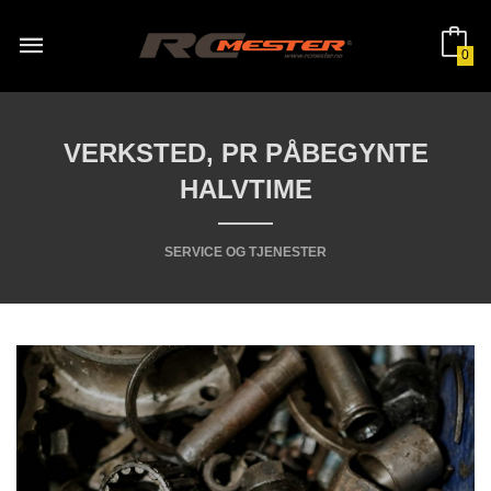
Gå
til
innholdet
0
VERKSTED, PR PÅBEGYNTE
HALVTIME
SERVICE OG TJENESTER