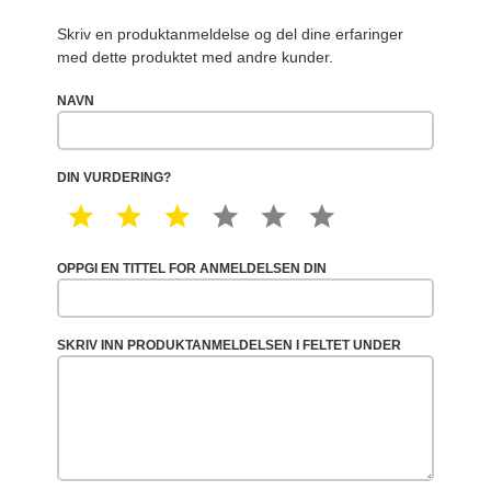
Skriv en produktanmeldelse og del dine erfaringer
med dette produktet med andre kunder.
NAVN
DIN VURDERING?
1 STAR
2 STAR
3 STAR
4 STAR
5 STAR
6 STAR
OPPGI EN TITTEL FOR ANMELDELSEN DIN
SKRIV INN PRODUKTANMELDELSEN I FELTET UNDER