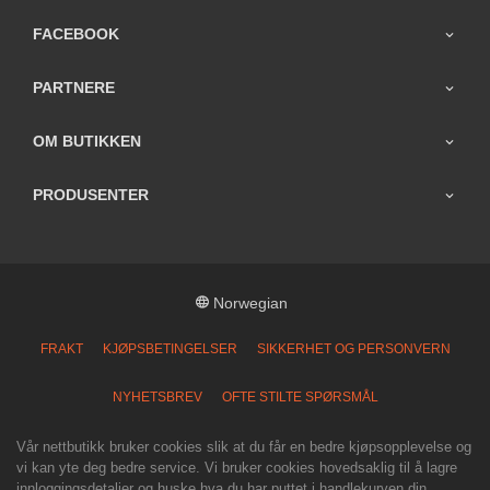
FACEBOOK
PARTNERE
OM BUTIKKEN
PRODUSENTER
Norwegian
FRAKT
KJØPSBETINGELSER
SIKKERHET OG PERSONVERN
NYHETSBREV
OFTE STILTE SPØRSMÅL
Vår nettbutikk bruker cookies slik at du får en bedre kjøpsopplevelse og
vi kan yte deg bedre service. Vi bruker cookies hovedsaklig til å lagre
innloggingsdetaljer og huske hva du har puttet i handlekurven din.