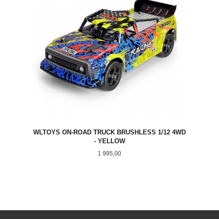
WLTOYS ON-ROAD TRUCK BRUSHLESS 1/12 4WD
- YELLOW
Pris
1 995,00