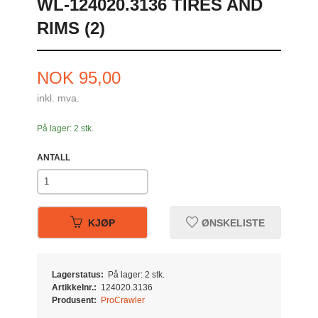
WL-124020.3136 TIRES AND
RIMS (2)
Pris
NOK
95,00
inkl. mva.
På lager: 2 stk.
ANTALL
KJØP
ØNSKELISTE
Lagerstatus:
På lager: 2 stk.
Artikkelnr.:
124020.3136
Produsent:
ProCrawler