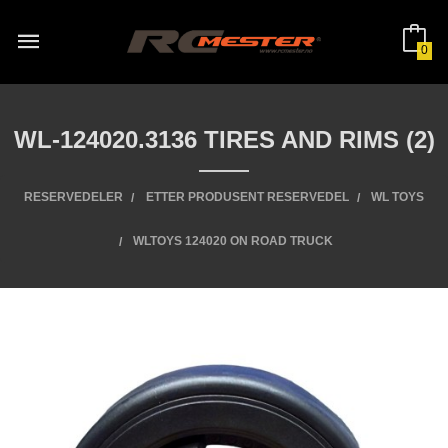
Gå
til
innholdet
0
WL-124020.3136 TIRES AND RIMS (2)
RESERVEDELER
ETTER PRODUSENT RESERVEDEL
WL TOYS
WLTOYS 124020 ON ROAD TRUCK