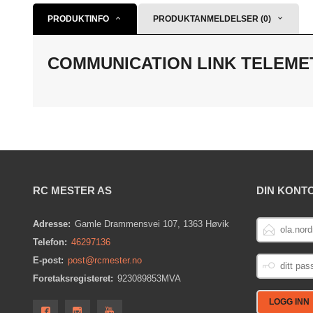
PRODUKTINFO
PRODUKTANMELDELSER (0)
COMMUNICATION LINK TELEME
RC MESTER AS
DIN KONT
E-
Adresse:
Gamle Drammensvei 107, 1363 Høvik
POSTADRESS
Telefon:
46297136
DITT
E-post:
post@rcmester.no
PASSORD
Foretaksregisteret:
923089853MVA