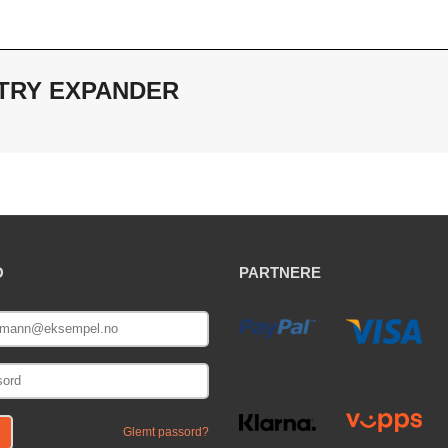
TRY EXPANDER
O
PARTNERE
E
Glemt passord?