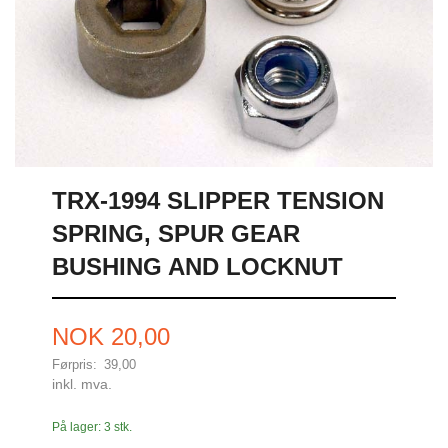
TRX-1994 SLIPPER TENSION
SPRING, SPUR GEAR
BUSHING AND LOCKNUT
Tilbud
NOK
20,00
Førpris:
39,00
Rabatt
inkl. mva.
På lager: 3 stk.