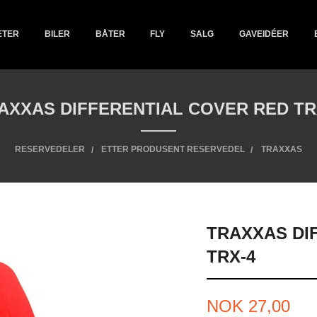
ETER
BILER
BÅTER
FLY
SALG
GAVEIDÉER
AXXAS DIFFERENTIAL COVER RED TR
RESERVEDELER
ETTER PRODUSENT RESERVEDEL
TRAXXAS
TRAXXAS DI
TRX-4
Tilbud
NOK
27,00