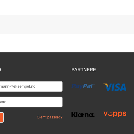
O
PARTNERE
E
Glemt passord?