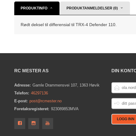
PRODUKTINFO
PRODUKTANMELDELSER (0)
Rødt deksel til differensial til TRX-4 Defender 110.
RC MESTER AS
DIN KONT
E-
Adresse:
Gamle Drammensvei 107, 1363 Høvik
POSTADRESS
Telefon:
46297136
DITT
E-post:
post@rcmester.no
PASSORD
Foretaksregisteret:
923089853MVA