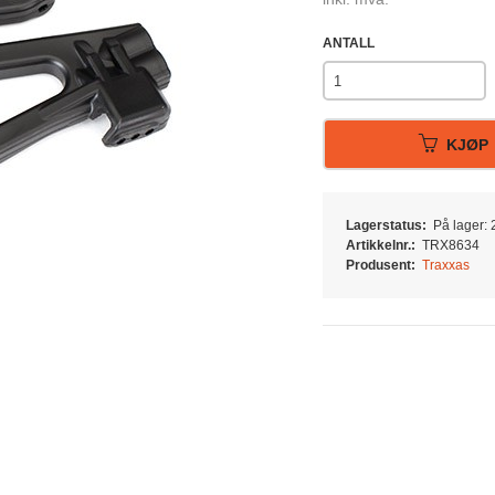
ANTALL
KJØP
Lagerstatus:
På lager: 2
Artikkelnr.:
TRX8634
Produsent:
Traxxas