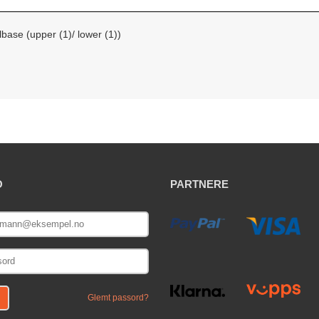
lbase (upper (1)/ lower (1))
O
PARTNERE
E
Glemt passord?