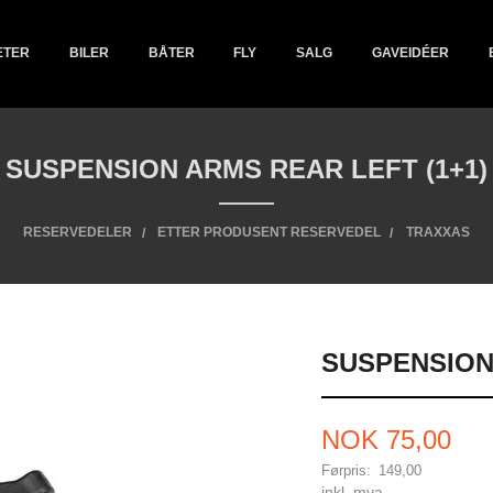
ETER
BILER
BÅTER
FLY
SALG
GAVEIDÉER
SUSPENSION ARMS REAR LEFT (1+1)
RESERVEDELER
ETTER PRODUSENT RESERVEDEL
TRAXXAS
SUSPENSION 
Tilbud
NOK
75,00
Førpris:
149,00
Rabatt
inkl. mva.