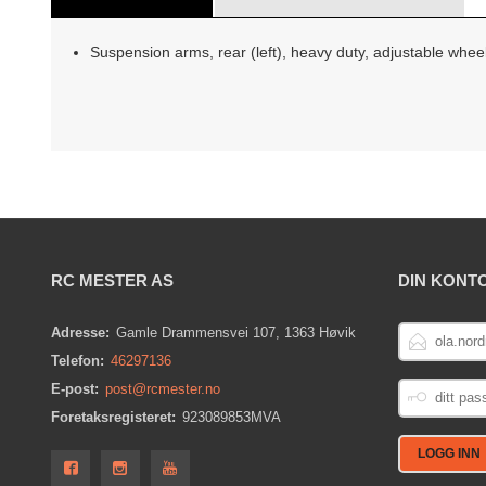
Suspension arms, rear (left), heavy duty, adjustable whee
RC MESTER AS
DIN KONT
E-
Adresse:
Gamle Drammensvei 107, 1363 Høvik
POSTADRESS
Telefon:
46297136
DITT
E-post:
post@rcmester.no
PASSORD
Foretaksregisteret:
923089853MVA