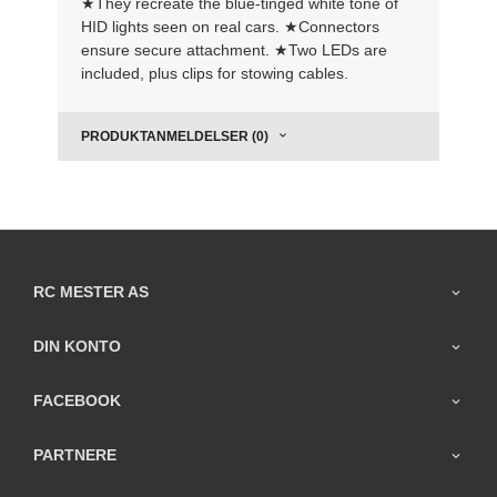
★They recreate the blue-tinged white tone of
HID lights seen on real cars. ★Connectors
ensure secure attachment. ★Two LEDs are
included, plus clips for stowing cables.
PRODUKTANMELDELSER (0)
RC MESTER AS
DIN KONTO
FACEBOOK
PARTNERE