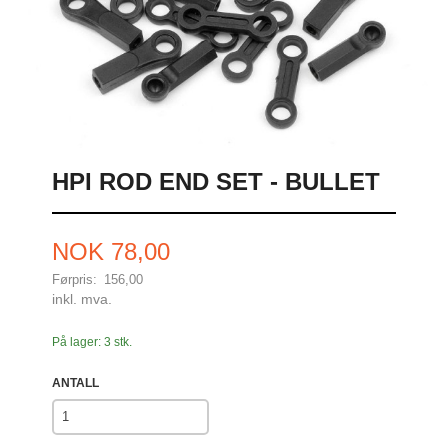
HPI ROD END SET - BULLET
Tilbud
NOK
78,00
Førpris:
156,00
Rabatt
inkl. mva.
På lager: 3 stk.
ANTALL