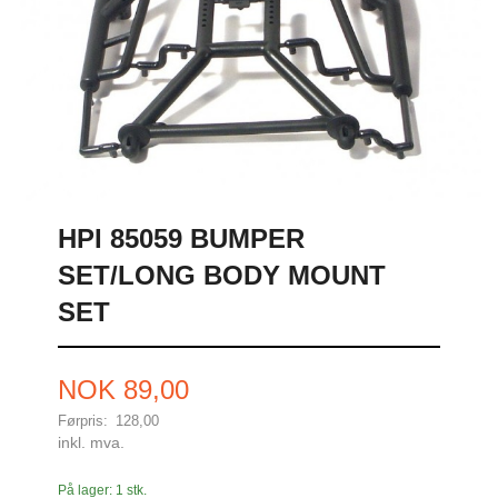
HPI 85059 BUMPER
SET/LONG BODY MOUNT
SET
Tilbud
NOK
89,00
Førpris:
128,00
Rabatt
inkl. mva.
På lager: 1 stk.