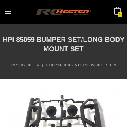
Gå
til
innholdet
0
HPI 85059 BUMPER SET/LONG BODY
MOUNT SET
RESERVEDELER
ETTER PRODUSENT RESERVEDEL
HPI