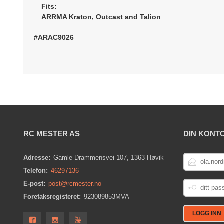
Fits:
ARRMA Kraton, Outcast and Talion
#
ARAC9026
RC MESTER AS
DIN KONT
E-
Adresse:
Gamle Drammensvei 107, 1363 Høvik
POSTADRESS
Telefon:
46297136
DITT
E-post:
post@rcmester.no
PASSORD
Foretaksregisteret:
923089853MVA