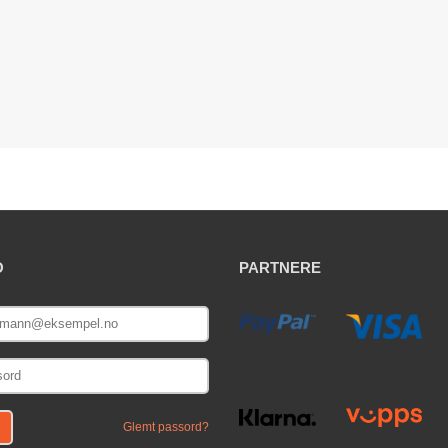
O
PARTNERE
E
Glemt passord?