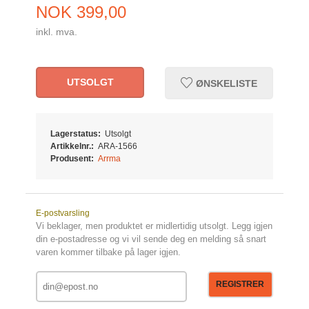
Pris
NOK
399,00
inkl. mva.
UTSOLGT
ØNSKELISTE
Lagerstatus:
Utsolgt
Artikkelnr.:
ARA-1566
Produsent:
Arrma
E-postvarsling
Vi beklager, men produktet er midlertidig utsolgt. Legg igjen
din e-postadresse og vi vil sende deg en melding så snart
varen kommer tilbake på lager igjen.
REGISTRER