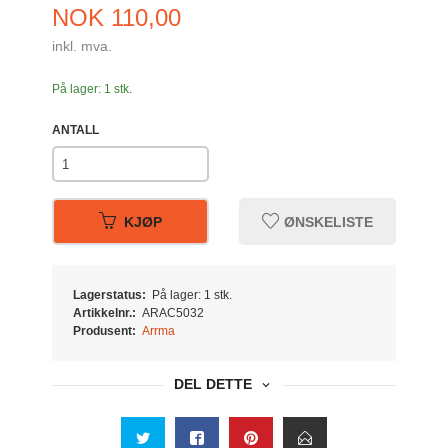
Pris
NOK
110,00
inkl. mva.
På lager: 1 stk.
ANTALL
KJØP
ØNSKELISTE
Lagerstatus:
På lager: 1 stk.
Artikkelnr.:
ARAC5032
Produsent:
Arrma
DEL DETTE