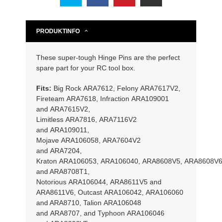
PRODUKTINFO
These super-tough Hinge Pins are the perfect
spare part for your RC tool box.
Fits:
Big Rock ARA7612, Felony ARA7617V2,
Fireteam ARA7618, Infraction ARA109001
and ARA7615V2,
Limitless ARA7816, ARA7116V2
and ARA109011,
Mojave ARA106058, ARA7604V2
and ARA7204,
Kraton ARA106053, ARA106040, ARA8608V5, ARA8608V
and ARA8708T1,
Notorious ARA106044, ARA8611V5 and
ARA8611V6, Outcast ARA106042, ARA106060
and ARA8710, Talion ARA106048
and ARA8707, and Typhoon ARA106046