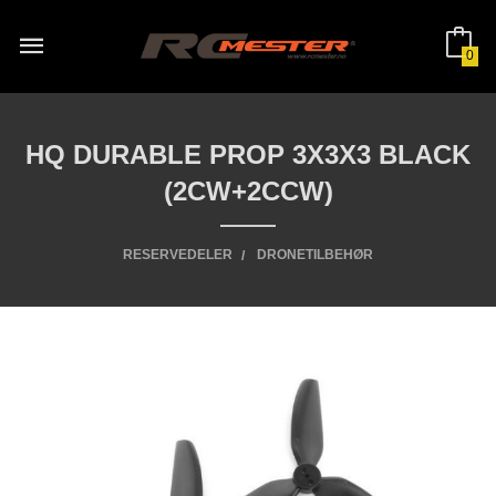
Gå
til
innholdet
0
HQ DURABLE PROP 3X3X3 BLACK
(2CW+2CCW)
RESERVEDELER
DRONETILBEHØR