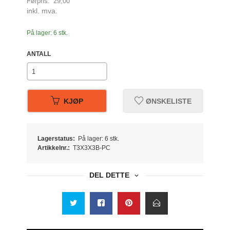
Førpris:
29,00
Rabatt
inkl. mva.
På lager: 6 stk.
ANTALL
KJØP
ØNSKELISTE
Lagerstatus:
På lager: 6 stk.
Artikkelnr.:
T3X3X3B-PC
DEL DETTE