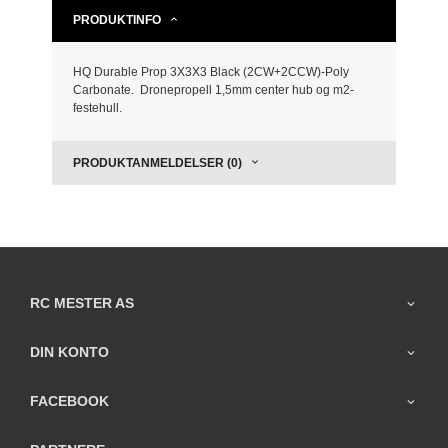
PRODUKTINFO
HQ Durable Prop 3X3X3 Black (2CW+2CCW)-Poly
Carbonate. Dronepropell 1,5mm center hub og m2-
festehull.
PRODUKTANMELDELSER (0)
RC MESTER AS
DIN KONTO
FACEBOOK