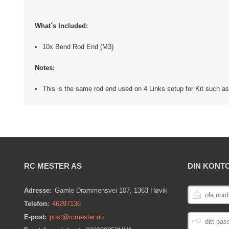
What´s Included:
10x Bend Rod End (M3)
Notes:
This is the same rod end used on 4 Links setup for Kit such as 
RC MESTER AS
DIN KONT
E-
Adresse:
Gamle Drammensvei 107, 1363 Høvik
POSTADRESS
Telefon:
46297136
DITT
E-post:
post@rcmester.no
PASSORD