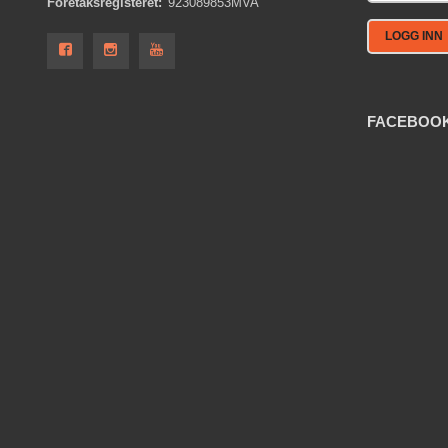
Foretaksregisteret:
923089853MVA
FACEBOO