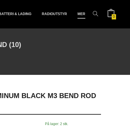
BATTERI & LADING
RADIOUTSTYR
MER
0
D (10)
INUM BLACK M3 BEND ROD
På lager: 2 stk.