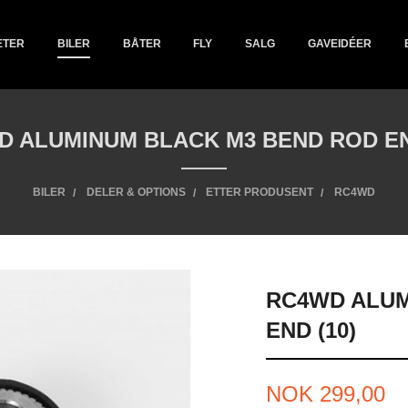
ETER
BILER
BÅTER
FLY
SALG
GAVEIDÉER
 ALUMINUM BLACK M3 BEND ROD EN
BILER
DELER & OPTIONS
ETTER PRODUSENT
RC4WD
RC4WD ALUM
END (10)
Pris
NOK
299,00