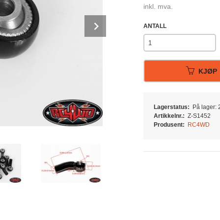
inkl. mva.
Next
ANTALL
KJØP
Lagerstatus:
På lager: 2
Artikkelnr.:
Z-S1452
Produsent:
RC4WD