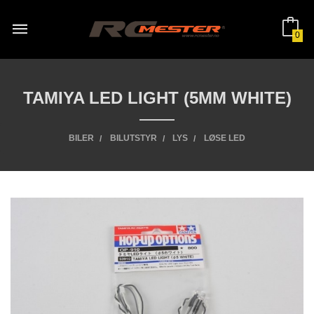
Gå
til
innholdet
0
TAMIYA LED LIGHT (5MM WHITE)
BILER
BILUTSTYR
LYS
LØSE LED