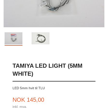
TAMIYA LED LIGHT (5MM
WHITE)
LED 5mm hvit til TLU
Pris
NOK
145,00
inkl. mva.