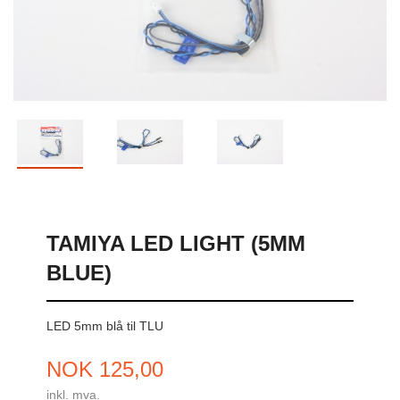
TAMIYA LED LIGHT (5MM
BLUE)
LED 5mm blå til TLU
Pris
NOK
125,00
inkl. mva.