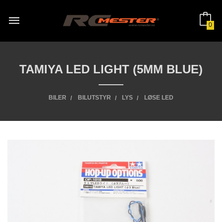
Gå
til
innholdet
0
TAMIYA LED LIGHT (5MM BLUE)
BILER
BILUTSTYR
LYS
LØSE LED