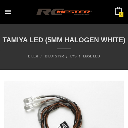
Gå
til
innholdet
0
TAMIYA LED (5MM HALOGEN WHITE)
BILER
BILUTSTYR
LYS
LØSE LED