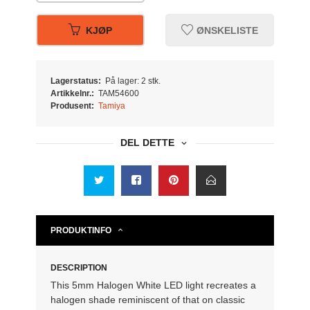
KJØP
ØNSKELISTE
Lagerstatus:
På lager: 2 stk.
Artikkelnr.:
TAM54600
Produsent:
Tamiya
DEL DETTE
PRODUKTINFO
DESCRIPTION
This 5mm Halogen White LED light recreates a
halogen shade reminiscent of that on classic