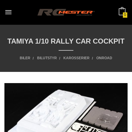
Gå
til
innholdet
0
TAMIYA 1/10 RALLY CAR COCKPIT
BILER
BILUTSTYR
KAROSSERIER
ONROAD