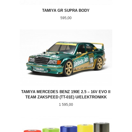
TAMIYA GR SUPRA BODY
Pris
595,00
TAMIYA MERCEDES BENZ 190E 2.5 – 16V EVO II
TEAM ZAKSPEED (TT-01E) U/ELEKTRONIKK
Pris
1 595,00