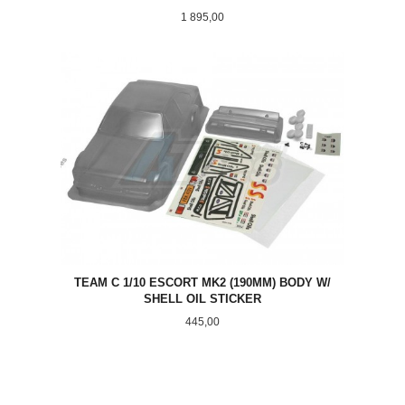
Pris
1 895,00
TEAM C 1/10 ESCORT MK2 (190MM) BODY W/
SHELL OIL STICKER
Pris
445,00