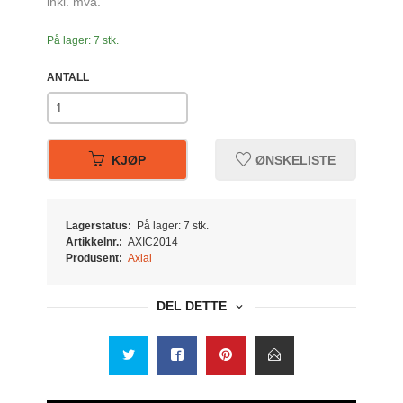
inkl. mva.
På lager: 7 stk.
ANTALL
KJØP
ØNSKELISTE
Lagerstatus:
På lager: 7 stk.
Artikkelnr.:
AXIC2014
Produsent:
Axial
DEL DETTE